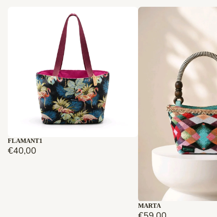
Épuisé
FLAMANT1
€40,00
Épuisé
MARTA
€59,00