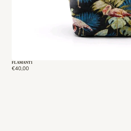
Épuisé
FLAMANT1
€40,00