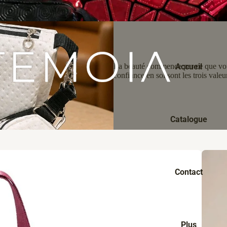
Accueil
La beauté commence par ce que vous 
confiance en soi sont les trois vale
Catalogue
Contact
Plus