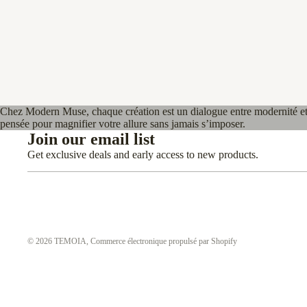
Chez Modern Muse, chaque création est un dialogue entre modernité et 
pensée pour magnifier votre allure sans jamais s’imposer.
Join our email list
Get exclusive deals and early access to new products.
© 2026
TEMOIA
,
Commerce électronique propulsé par Shopify