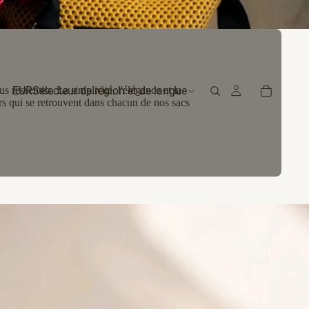
EUR
Sélecteur de région et de langue
ressentez. La simplicité, l'élégance et la
urs qui se retrouvent dans chacun de nos sacs