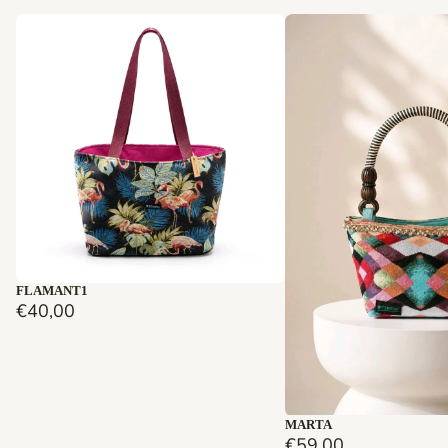
Épuisé
FLAMANT1
€40,00
Épuisé
MARTA
€59,00